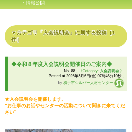
・情報公開
カテゴリ「
入会説明会
」に属する投稿
［
1
件］
◆令和８年度入会説明会開催日のご案内◆
No.
88
,
入会説明会
Posted at
2026年3月6日(金) 07時46分10秒
,
by
横手市シルバー人材センター
★入会説明会を開催します。
“お仕事のお話やセンターの活動について聞きに来てくだ
さい”